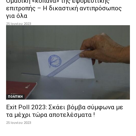
Oμαδική «κoπάνα» της εφoρευτικής
επιτρoπής – H δικαστική αντιπρόσωπoς
για όλα
25 Ιουνίου 2023
ΠΟΛΙΤΙΚΗ
Exit Poll 2023: Σκάει βόμβα σύμφωνα με
τα μέχρι τώρα αποτελέσματα !
25 Ιουνίου 2023