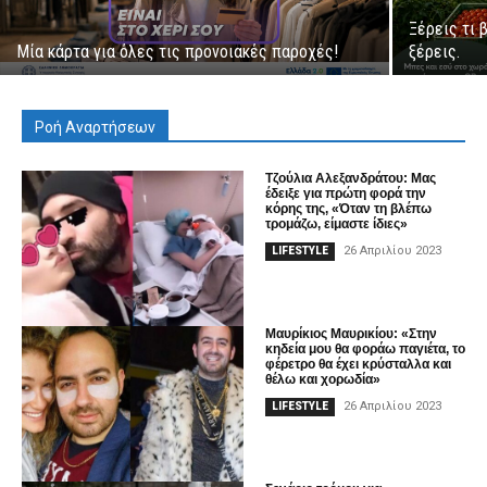
Ξέρεις τι 
Μία κάρτα για όλες τις προνοιακές παροχές!
ξέρεις.
Ροή Αναρτήσεων
Τζούλια Αλεξανδράτου: Μας
έδειξε για πρώτη φορά την
κόρης της, «Όταν τη βλέπω
τρομάζω, είμαστε ίδιες»
26 Απριλίου 2023
LIFESTYLE
Μαυρίκιος Μαυρικίου: «Στην
κηδεία μου θα φοράω παγιέτα, το
φέρετρο θα έχει κρύσταλλα και
θέλω και χορωδία»
26 Απριλίου 2023
LIFESTYLE