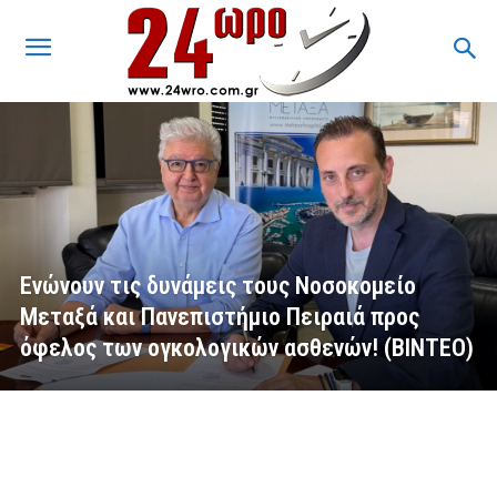
Ενώνουν τις δυνάμεις τους Νοσοκομείο
Μεταξά και Πανεπιστήμιο Πειραιά προς
όφελος των ογκολογικών ασθενών! (ΒΙΝΤΕΟ)