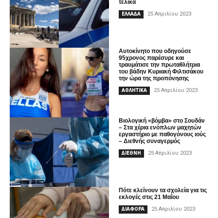
τελικά
25 Απριλίου 2023
ΕΛΛΑΔΑ
Αυτοκίνητο που οδηγούσε
95χρονος παρέσυρε και
τραυμάτισε την πρωταθλήτρια
του βάδην Κυριακή Φιλτισάκου
την ώρα της προπόνησης
25 Απριλίου 2023
ΑΘΛΗΤΙΚΑ
Βιολογική «βόμβα» στο Σουδάν
– Στα χέρια ενόπλων μαχητών
εργαστήριο με παθογόνους ιούς
– Διεθνής συναγερμός
25 Απριλίου 2023
ΔΙΕΘΝΗ
Πότε κλείνουν τα σχολεία για τις
εκλογές στις 21 Μαΐου
25 Απριλίου 2023
ΔΙΑΦΟΡΑ