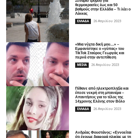
Σενάριο τρόμου για
θερμοκρασίες έως και 50
βαθμούς στην Ελλάδα – Τι λέει ο
Λέκκας
26 Απριλίου 2023
ΕΛΛΑΔΑ
«Μια νύχτα δική μου…» –
Εμφανίστηκε ο «γύπας» του
TikTok Σταύρος Γεωργάς και
περνά στην αντεπίθεση
26 Απριλίου 2023
MEDIA
Πέθανε από ηλεκτροπληξία και
έπεσε νεκρή στη μπανιέρα –
Απαντήσεις για το τέλος της
14χρονης Ελένης στον Βόλο
26 Απριλίου 2023
ΕΛΛΑΔΑ
Ανδρέας Φουστάνος: «Εννοείται
ότι έχουμε διαφορά ηλικίας με τη