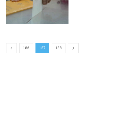
186
187
188