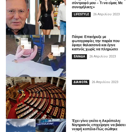
σύντροφό μου – Τι να είμαι; Με
συνομήλικη;»
26 Απριλίου 2023
LIFESTYLE
Πάτρα: Επικήρυξε με
φωτογραφίες την παρέα που
έφαγε θαλασσινά και έγινε
καπνός χωρίς να πληρώσει
26 Απριλίου 2023
ΕΛΛΑΔΑ
26 Απριλίου 2023
ΔΙΑΦΟΡΑ
Έχει γίνει γκέτο η Ακρόπολη:
Νιγηριανός επιχείρησε να βιάσει
νεαρή κοπέλα-Πώς σώθηκε