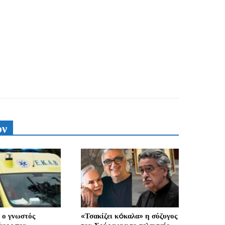
υν
ι ο γνωστός
«Τσακίζει κóκαλα» η σύζυγος