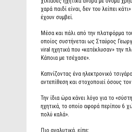
χιλιάδες ηχητικά άνδρα με όνομα χρή
χαρά παιδί είναι, δεν του λείπει κάτ
έχουν συμβεί.
Μέσα και πάλι από την πλατφόρμα του 
οποίος συστήνεται ως Σταύρος Γεωργά
viral ηχητικά που «κατέκλυσαν» την π
Κάποια με τσέχασε».
Καπνίζοντας ένα ηλεκτρονικό τσιγάρ
αντεπίθεση και στοχοποιεί όσους τον
Την ίδια ώρα κάνει λόγο για το «σύσ
ηχητικά, το οποίο αφορά περίπου 6 χι
πολύ καλά».
Πιο αναλυτικά, είπε: