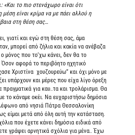
ε
: «Και το πιο στενάχωρο είναι ότι
 μέση είναι κρίμα να με πάει αλλού η
έβαια στη θέση σας…
ι, γιατί και εγώ στη θέση σας, άμα
αν, μπορεί από ζήλια και κακία να ανέβαζα
ι ο μόνος που το’χω κάνει, δεν θα το
. Όσον αφορά το περιβόητο ηχητικό
χασε Χριστίνα χουζουρεύω” και όχι μόνο με
ξει υπάρχουν και μέρες που είχα λίγο όρεξη
ε πραγματικά για καυ..τα και τρολάρισμα. Θα
ναμε το κάναμε οκέι. Να ευχαριστήσω δημόσια
ηλέφωνο από νησιά Πάτρα Θεσσαλονίκη
ως είμαι μετά από όλη αυτή την κατάσταση.
χόλια που έχετε κάνει δημόσια ειδικά από
ετε γράψει αρνητικά σχόλια για μένα.. Έχω