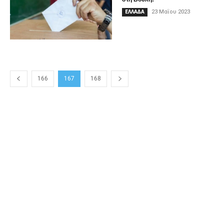
23 Μαΐου 2023
ΕΛΛΑΔΑ
166
167
168