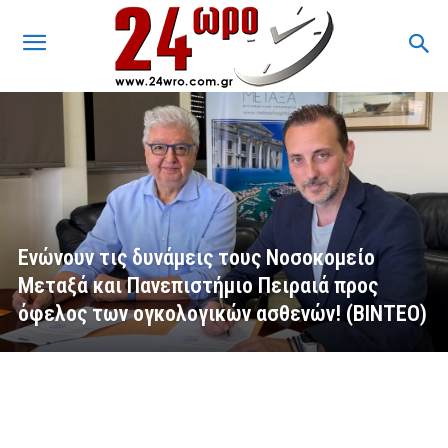
Ενώνουν τις δυνάμεις τους Νοσοκομείο
Μεταξά και Πανεπιστήμιο Πειραιά προς
όφελος των ογκολογικών ασθενών! (ΒΙΝΤΕΟ)