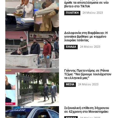
έμαθε τα αποτελέσματα σε νέο
βίντεο στο TikTok
24 Μαΐου 2023
ΠΟΛΙΤΙΚΗ
Δολοφονία στη Βαρβάκειο: Η
γυναίκα βρέθηκε με κομμένο
λουράκι τσάντας
24 Μαΐου 2023
ΕΛΛΑΔΑ
Γιάννης Πρετεντέρης σε Ράνια
Τζίμα: “Να ξέρουμε τουλάχιστον
τα ελληνικά μας”
24 Μαΐου 2023
MEDIA
Σεξουαλική επίθεση 34χρονου
σε 42χρονη στο Μοναστηράκι