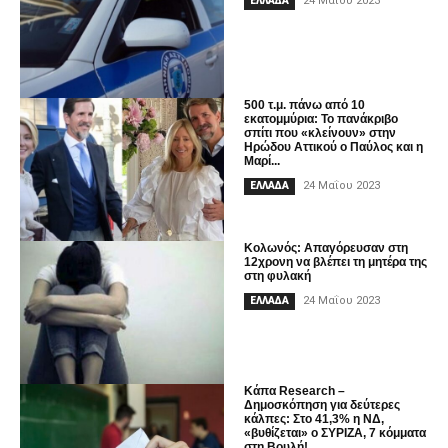
24 Μαΐου 2023
ΕΛΛΑΔΑ
500 τ.μ. πάνω από 10
εκατομμύρια: Το πανάκριβο
σπίτι που «κλείνουν» στην
Ηρώδου Αττικού ο Παύλος και η
Μαρί...
24 Μαΐου 2023
ΕΛΛΑΔΑ
Κολωνός: Απαγόρευσαν στη
12χρονη να βλέπει τη μητέρα της
στη φυλακή
24 Μαΐου 2023
ΕΛΛΑΔΑ
Κάπα Research –
Δημοσκόπηση για δεύτερες
κάλπες: Στο 41,3% η ΝΔ,
«βυθίζεται» ο ΣΥΡΙΖΑ, 7 κόμματα
στη Βουλή!