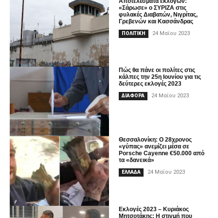
Αποτελέσματα εκλογών:
«Σάρωσε» ο ΣΥΡΙΖΑ στις
φυλακές Διαβατών, Νιγρίτας,
Γρεβενών και Κασσάνδρας
24 Μαΐου 2023
ΠΟΛΙΤΙΚΗ
Πώς θα πάνε οι πολίτες στις
κάλπες την 25η Ιουνίου για τις
δεύτερες εκλογές 2023
24 Μαΐου 2023
ΔΙΑΦΟΡΑ
Θεσσαλονίκη: Ο 28χρονος
«γύπας» ανεμίζει μέσα σε
Porsche Cayenne €50.000 από
τα «δανεικά»
24 Μαΐου 2023
ΕΛΛΑΔΑ
Εκλογές 2023 – Κυριάκος
Μητσοτάκης: Η στιγμή που