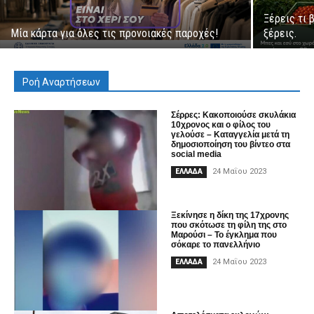
Ξέρεις τι 
Μία κάρτα για όλες τις προνοιακές παροχές!
ξέρεις.
Ροή Αναρτήσεων
Σέρρες: Κακοποιούσε σκυλάκια
10χρονος και ο φίλος του
γελούσε – Καταγγελία μετά τη
δημοσιοποίηση του βίντεο στα
social media
24 Μαΐου 2023
ΕΛΛΑΔΑ
Ξεκίνησε η δίκη της 17χρονης
που σκότωσε τη φίλη της στο
Μαρούσι – To έγκλημα που
σόκαρε το πανελλήνιο
24 Μαΐου 2023
ΕΛΛΑΔΑ