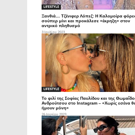
LIFESTYLE
Ξανθιά… Τζένιφερ Λόπεζ: Η Καλομοίρα φόρε
σούπερ μίνι και προκάλεσε «έκρηξη» στον
αντρικό πληθυσμό
3 Ιουλίου 2023
LIFESTYLE
Το φιλί της Σοφίας Παυλίδου και της Θωμαΐδο
Ανδρούτσου στο Instagram – «Χωρίς εσένα θ
ήμουν μόνη»
26 Ιουνίου 2023