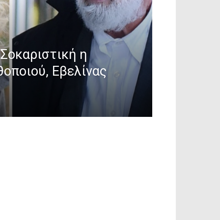
 Σοκαριστική η
θοποιού, Εβελίνας