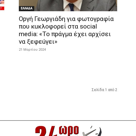
ΕΛΛΑΔΑ
Οpγή Γεωργιάδη για φωτογραφία
που κuκλοφορεί στα social
media: «Το πpάγμα έχει αρχίσει
να ξεφεúγει»
21 Μαρτίου 2024
Σελίδα 1 από 2