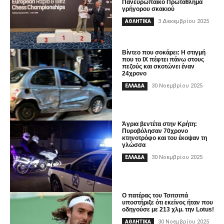
Πανευρωπαϊκό Πρωτάθλημα
γρήγορου σκακιού
3 Δεκεμβρίου 2025
ΑΘΛΗΤΙΚΑ
Βίντεο που σοκάρει: Η στιγμή
που το IX πέφτει πάνω στους
πεζούς και σκοτώνει έναν
24χρονο
30 Νοεμβρίου 2025
ΕΛΛΑΔΑ
Άγρια βεντέτα στην Κρήτη:
Πυροβόλησαν 70χρονο
κτηνοτρόφο και του έκοψαν τη
γλώσσα
30 Νοεμβρίου 2025
ΕΛΛΑΔΑ
Ο πατέρας του Τσιτσιπά
υποστήριξε ότι εκείνος ήταν που
οδηγούσε με 213 χλμ. την Lotus!
30 Νοεμβρίου 2025
ΑΘΛΗΤΙΚΑ