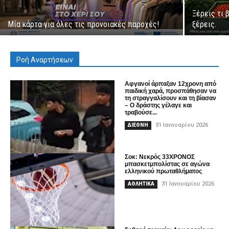
Ξέρεις τι 
Μία κάρτα για όλες τις προνοιακές παροχές!
ξέρεις.
Ροή Αναρτήσεων
Αφγανοί άρπαξαν 12χρονη από
παιδική χαρά, προσπάθησαν να
τη στραγγαλίσουν και τη βίασαν
– Ο δράστης γέλαγε και
τραβούσε...
31 Ιανουαρίου 2026
ΔΙΕΘΝΗ
Σοκ: Νεκρός 33ΧΡΟΝΟΣ
μπασκετμπολίστας σε αγώνα
ελληνικού πρωταθλήματος
31 Ιανουαρίου 2026
ΑΘΛΗΤΙΚΑ