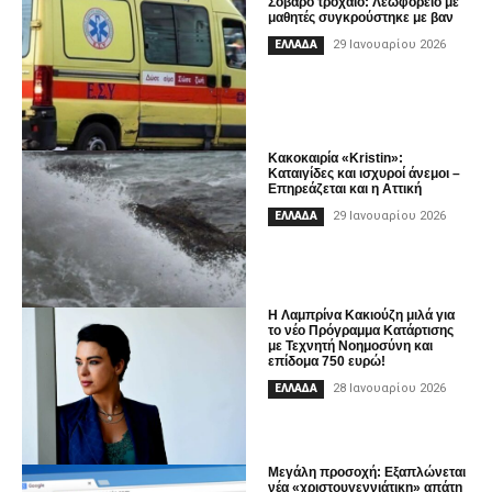
Σοβαρό τροχαίο: Λεωφορείο με
μαθητές συγκρούστηκε με βαν
29 Ιανουαρίου 2026
ΕΛΛΑΔΑ
Kακοκαιρία «Kristin»:
Καταιγίδες και ισχυροί άνεμοι –
Επηρεάζεται και η Αττική
29 Ιανουαρίου 2026
ΕΛΛΑΔΑ
Η Λαμπρίνα Κακιούζη μιλά για
το νέο Πρόγραμμα Κατάρτισης
με Τεχνητή Νοημοσύνη και
επίδομα 750 ευρώ!
28 Ιανουαρίου 2026
ΕΛΛΑΔΑ
Μεγάλη προσοχή: Εξαπλώνεται
νέα «χριστουγεννιάτικη» απάτη