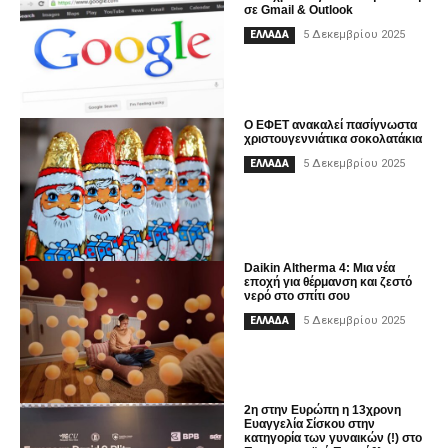
σε Gmail & Outlook
5 Δεκεμβρίου 2025
ΕΛΛΑΔΑ
Ο ΕΦΕΤ ανακαλεί πασίγνωστα
χριστουγεννιάτικα σοκολατάκια
5 Δεκεμβρίου 2025
ΕΛΛΑΔΑ
Daikin Altherma 4: Μια νέα
εποχή για θέρμανση και ζεστό
νερό στο σπίτι σου
5 Δεκεμβρίου 2025
ΕΛΛΑΔΑ
2η στην Ευρώπη η 13χρονη
Ευαγγελία Σίσκου στην
κατηγορία των γυναικών (!) στο