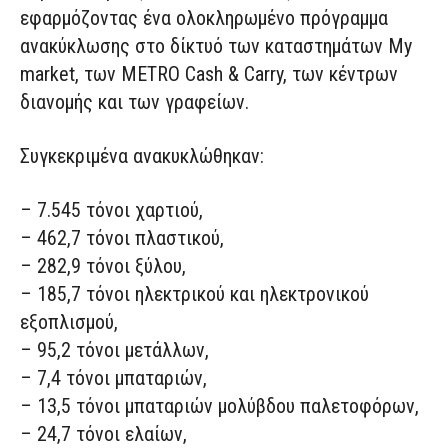
εφαρμόζ
οντας
ένα ολοκληρωμένο πρόγραμμα
ανακύκλωσης
σ
το δίκτυό
των καταστημάτων
My
market
,
των
METRO
Cash
&
Carry
, των κέντρων
διανομής και των γραφείων
.
Συγκεκριμένα
ανακυκλώθηκαν:
–
7.545 τόνοι χαρτιού,
–
462,7 τόνοι πλαστικού,
–
282,9 τόνοι ξύλου,
–
185,7 τόνοι ηλεκτρικού και ηλεκτρονικού
εξοπλισμού,
–
95,2 τόνοι μετάλλων,
–
7,4 τόνοι μπαταριών,
–
13,5 τόνοι μπαταριών μολύβδου παλετοφόρων,
–
24,7 τόνοι ελαίων,