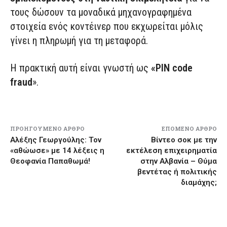
τους δώσουν τα μοναδικά μηχανογραφημένα
στοιχεία ενός κοντέινερ που εκχωρείται μόλις
γίνει η πληρωμή για τη μεταφορά.
Η πρακτική αυτή είναι γνωστή ως
«PIN code
fraud
».
ΠΡΟΗΓΟΎΜΕΝΟ ΆΡΘΡΟ
ΕΠΌΜΕΝΟ ΆΡΘΡΟ
Αλέξης Γεωργούλης: Τον
Βίντεο σοκ με την
«αθώωσε» με 14 λέξεις η
εκτέλεση επιχειρηματία
Θεοφανία Παπαθωμά!
στην Αλβανία – Θύμα
βεντέτας ή πολιτικής
διαμάχης;