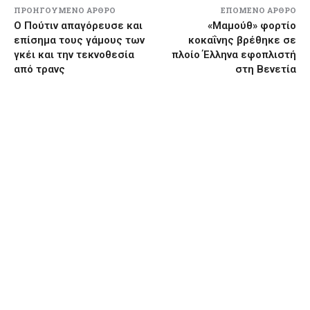
ΠΡΟΗΓΟΎΜΕΝΟ ΆΡΘΡΟ
ΕΠΌΜΕΝΟ ΆΡΘΡΟ
Ο Πούτιν απαγόρευσε και
«Μαμούθ» φορτίο
επίσημα τους γάμους των
κοκαΐνης βρέθηκε σε
γκέι και την τεκνοθεσία
πλοίο Έλληνα εφοπλιστή
από τρανς
στη Βενετία