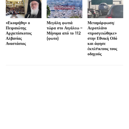
«Εκοιμήθη» ο
Μεγάλη φωτιά
Μεταμόρφωση:
Πειραιώτης
τώρα στο Αιγάλεω –
Αεροπλάνο
Αρχιεπίσκοπος
Μήνυμα από το 112
«προσγειώθηκε»
Αλβανίας
(φωτο)
στην Εθνική Οδό
Αναστάσιος
και άφησε
έκπλnκτους τους
οδηγούς