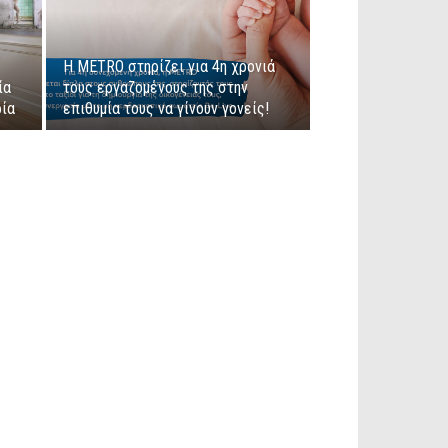
Η METRO στηρίζει για 4η χρονιά
ία
τους εργαζομένους της στην
ρία
επιθυμία τους να γίνουν γονείς!