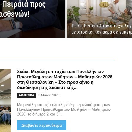
 Πειραιά προς
ασθενών!
Daikin Perfera: Όταν η τεχνολογ
μετατρέπει τον αέρα σε εμπει
Σκάκι: Μεγάλη επιτυχία των Πανελλήνιων
Πρωταθλημάτων Μαθητών – Μαθητριών 2026
στη Θεσσαλονίκη – Στο προσκήνιο η
διεκδίκηση της Σκακιστικής...
8 Μαΐου 2026
ΑΘΛΗΤΙΚΑ
Με μεγάλη επιτυχία ολοκληρώθηκε η τελική φάση των
Πανελλήνιων Πρωταθλημάτων Μαθητών – Μαθητριών
2026, το διήμερο 2 και 3...
Διαβάστε περισσότερα