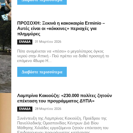
ΠΡΟΣΟΧΗ: Ξεκινά η κακοκαιρία Erminio –
Αυτές είναι οι «κόκκινες» περιοχές για
πλημμύρες
31 Μαρτίου 2026
ΕΛΛΑΔΑ
Πότε αναμένεται να «πέσει» ο μεγαλύτερος όγκος
νερού στην Αττική - Πού πρέπει να δοθεί προσοχή το
επόμενο 48ωρο Η...
Διαβάστε περισσότερα
Λαμπρίνα Κακιούζη: «230.000 πολίτες ζητούν
επέκταση του προγράμματος ΔΥΠΑ»
28 Μαρτίου 2026
ΕΛΛΑΔΑ
Συνέντευξη της Λαμπρίνας Κακιούζη, Προέδρου της
Πανελλαδικής Ομοσπονδίας Κέντρων Διά Βίου
Μάθησης Χιλιάδες εργαζόμενοι ζητούν επέκταση του
Επιδοτούμενου προγράμματος κατάρτισης...