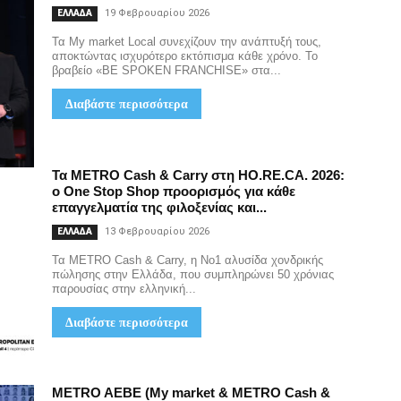
19 Φεβρουαρίου 2026
ΕΛΛΑΔΑ
Τα My market Local συνεχίζουν την ανάπτυξή τους,
αποκτώντας ισχυρότερο εκτόπισμα κάθε χρόνο. Το
βραβείο «BE SPOKEN FRANCHISE» στα...
Διαβάστε περισσότερα
Τα METRO Cash & Carry στη HO.RE.CA. 2026:
ο One Stop Shop προορισμός για κάθε
επαγγελματία της φιλοξενίας και...
13 Φεβρουαρίου 2026
ΕΛΛΑΔΑ
Τα METRO Cash & Carry, η Νο1 αλυσίδα χονδρικής
πώλησης στην Ελλάδα, που συμπληρώνει 50 χρόνιας
παρουσίας στην ελληνική...
Διαβάστε περισσότερα
METRO AEBE (My market & METRO Cash &