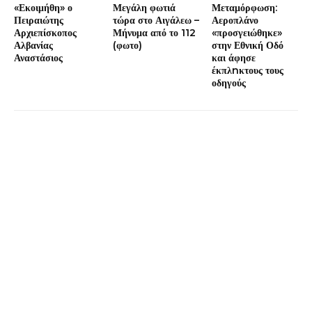
«Εκοιμήθη» ο
Μεγάλη φωτιά
Μεταμόρφωση:
Πειραιώτης
τώρα στο Αιγάλεω –
Αεροπλάνο
Αρχιεπίσκοπος
Μήνυμα από το 112
«προσγειώθηκε»
Αλβανίας
(φωτο)
στην Εθνική Οδό
Αναστάσιος
και άφησε
έκπλnκτους τους
οδηγούς