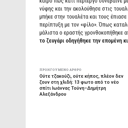
καιρό πως κάτι περίεργο συνέβαινε με
νύφης και την ακολούθησε στις τουαλ
μπήκε στην τουαλέτα και τους έπιασε
περίπτυξη με τον «φίλο». Όπως καταλα
μάλιστα ο εραστής γρονθοκοπήθηκε απ
το ζευγάρι οδηγήθηκε την επομένη κι
ΠΡΟΗΓΟΎΜΕΝΟ ΆΡΘΡΟ
Ούτε τζακούζι, ούτε κήπος, πλέον δεν
ζουν στη χλιδή: 13 φωτο από το νέο
σπίτι Ιωάννας Τούνη–Δημήτρη
Αλεξάνδρου