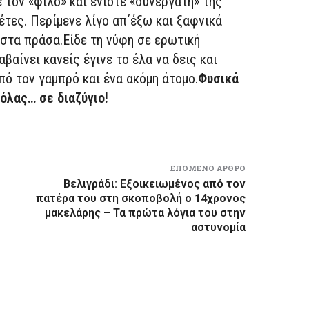
 τον «φίλο» και ενίοτε «συνεργάτη» της
έτες. Περίμενε λίγο απ΄έξω και ξαφνικά
 στα πράσα.Είδε τη νύφη σε ερωτική
βαίνει κανείς έγινε το έλα να δεις και
ό τον γαμπρό και ένα ακόμη άτομο.
Φυσικά
όλας… σε διαζύγιο!
ΕΠΌΜΕΝΟ ΆΡΘΡΟ
Βελιγράδι: Εξοικειωμένος από τον
πατέρα του στη σκοποβολή ο 14χρονος
μακελάρης – Τα πρώτα λόγια του στην
αστυνομία