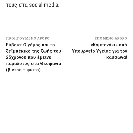
τους στα social media.
ΠΡΟΗΓΟΎΜΕΝΟ ΆΡΘΡΟ
ΕΠΌΜΕΝΟ ΆΡΘΡΟ
Εύβοια: Ο γάμος και το
«Καμπανάκι» από
ζεϊμπέκικο της ζωής του
Υπουργείο Υγείας για τον
25χρονου που έμεινε
καύσωνα!
παράλυτος στα Θεοφάνια
(βίντεο + φωτο)