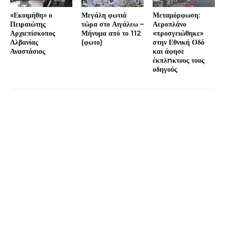
«Εκοιμήθη» ο
Μεγάλη φωτιά
Μεταμόρφωση:
Πειραιώτης
τώρα στο Αιγάλεω –
Αεροπλάνο
Αρχιεπίσκοπος
Μήνυμα από το 112
«προσγειώθηκε»
Αλβανίας
(φωτο)
στην Εθνική Οδό
Αναστάσιος
και άφησε
έκπλnκτους τους
οδηγούς