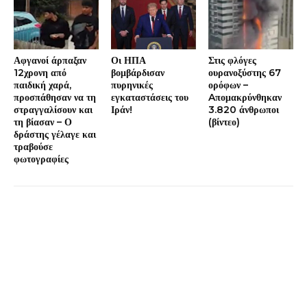
Αφγανοί άρπαξαν
Οι ΗΠΑ
Στις φλόγες
12χρονη από
βομβάρδισαν
ουρανοξύστης 67
παιδική χαρά,
πυρηνικές
ορόφων –
προσπάθησαν να τη
εγκαταστάσεις του
Aπομακρύνθηκαν
στραγγαλίσουν και
Ιράν!
3.820 άνθρωποι
τη βίασαν – Ο
(βίντεο)
δράστης γέλαγε και
τραβούσε
φωτογραφίες