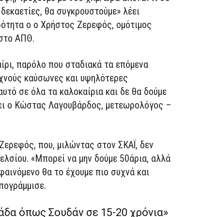
 δεκαετίες, θα συγκρουστούμε» λέει
ότητα ο ο Χρήστος Ζερεφός, ομότιμος
στο ΑΠΘ.
αίρι, παρόλο που σταδιακά τα επόμενα
υχνούς καύσωνες και υψηλότερες
υτό σε όλα τα καλοκαίρια και δε θα δούμε
ει ο Κώστας Λαγουβάρδος, μετεωρολόγος –
 Ζερεφός, που, μιλώντας στον ΣΚΑΪ, δεν
λσίου. «Μπορεί να μην δούμε 50άρια, αλλά
 φαινόμενο θα το έχουμε πιο συχνά και
υπογράμμισε.
άδα όπως Σουδάν σε 15-20 χρόνια»