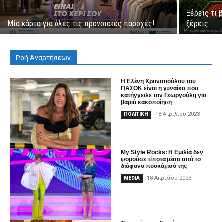
Ξέρεις τι 
Μία κάρτα για όλες τις προνοιακές παροχές!
ξέρεις.
Ροή Αναρτήσεων
Η Ελένη Χρονοπούλου του
ΠΑΣΟΚ είναι η γυναίκα που
κατήγγειλε τον Γεωργούλη για
βαριά κακοποίηση
18 Απριλίου 2023
ΠΟΛΙΤΙΚΗ
My Style Rocks: H Εμιλία δεν
φορούσε τίποτα μέσα από το
διάφανο πουκάμισό της
18 Απριλίου 2023
MEDIA