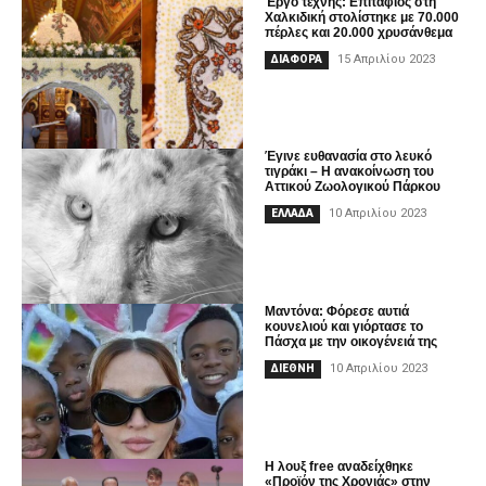
Έργο τέχνης: Επιτάφιος στη
Χαλκιδική στολίστηκε με 70.000
πέρλες και 20.000 χρυσάνθεμα
15 Απριλίου 2023
ΔΙΑΦΟΡΑ
Έγινε ευθανασία στο λευκό
τιγράκι – Η ανακοίνωση του
Αττικού Ζωολογικού Πάρκου
10 Απριλίου 2023
ΕΛΛΑΔΑ
Mαντόνα: Φόρεσε αυτιά
κουνελιού και γιόρτασε το
Πάσχα με την οικογένειά της
10 Απριλίου 2023
ΔΙΕΘΝΗ
Η λουξ free αναδείχθηκε
«Προϊόν της Χρονιάς» στην