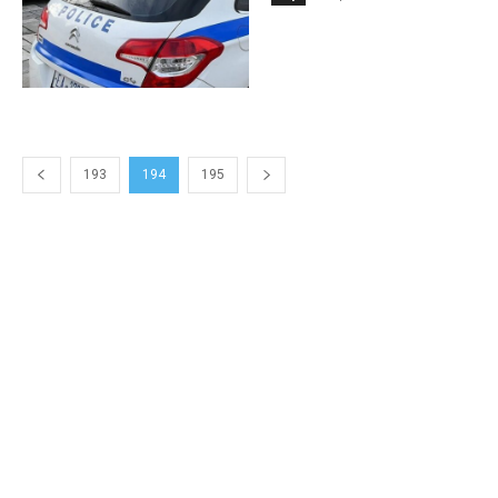
193
194
195