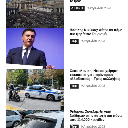
το Ιράκ
9 Απριλίου 2023
ΔΙΕΘΝΗ
Βασίλης Κικίλιας: Φέτος θα πάμε
πιο ψηλά τον Τουρισμό
9 Απριλίου 2023
Top
Θεσσαλονίκη: Νέα επιχείρηση –
«σκούπα» για παράνομους
αλλοδαπούς – Τρεις συλλήψεις
9 Απριλίου 2023
Top
Ρέθυμνο: Συνελήφθη γιατί
βρέθηκαν στην κατοχή του πάνω
από 114.000 κροτίδες
9 Απριλίου 2023
Top