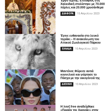
Έργο τέχνης: Επιτάφιος στη
Χαλκιδική στολίστηκε με 70.000
πέρλες και 20.000 χρυσάνθεμα
15 Απριλίου 2023
ΔΙΑΦΟΡΑ
Έγινε ευθανασία στο λευκό
τιγράκι – Η ανακοίνωση του
Αττικού Ζωολογικού Πάρκου
10 Απριλίου 2023
ΕΛΛΑΔΑ
Mαντόνα: Φόρεσε αυτιά
κουνελιού και γιόρτασε το
Πάσχα με την οικογένειά της
10 Απριλίου 2023
ΔΙΕΘΝΗ
Η λουξ free αναδείχθηκε
«Προϊόν της Χρονιάς» στην