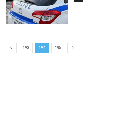
193
194
195