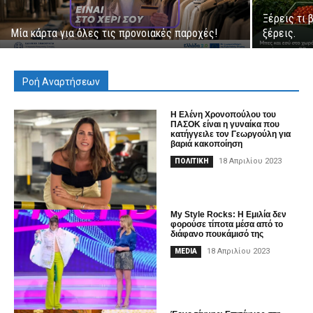
Ξέρεις τι 
Μία κάρτα για όλες τις προνοιακές παροχές!
ξέρεις.
Ροή Αναρτήσεων
Η Ελένη Χρονοπούλου του
ΠΑΣΟΚ είναι η γυναίκα που
κατήγγειλε τον Γεωργούλη για
βαριά κακοποίηση
18 Απριλίου 2023
ΠΟΛΙΤΙΚΗ
My Style Rocks: H Εμιλία δεν
φορούσε τίποτα μέσα από το
διάφανο πουκάμισό της
18 Απριλίου 2023
MEDIA