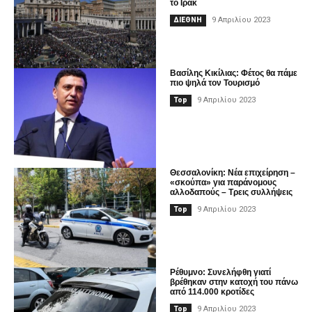
το Ιράκ
9 Απριλίου 2023
ΔΙΕΘΝΗ
Βασίλης Κικίλιας: Φέτος θα πάμε
πιο ψηλά τον Τουρισμό
9 Απριλίου 2023
Top
Θεσσαλονίκη: Νέα επιχείρηση –
«σκούπα» για παράνομους
αλλοδαπούς – Τρεις συλλήψεις
9 Απριλίου 2023
Top
Ρέθυμνο: Συνελήφθη γιατί
βρέθηκαν στην κατοχή του πάνω
από 114.000 κροτίδες
9 Απριλίου 2023
Top