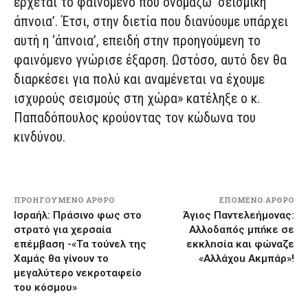
έρχεται το φαινόμενο που ονομάζω ‘σεισμική
άπνοια’. Έτσι, στην διετία που διανύουμε υπάρχει
αυτή η ‘άπνοια’, επειδή στην προηγούμενη το
φαινόμενο γνώρισε έξαρση. Ωστόσο, αυτό δεν θα
διαρκέσει για πολύ και αναμένεται να έχουμε
ισχυρούς σεισμούς στη χώρα» κατέληξε ο κ.
Παπαδόπουλος κρούοντας τον κώδωνα του
κινδύνου.
ΠΡΟΗΓΟΎΜΕΝΟ ΆΡΘΡΟ
ΕΠΌΜΕΝΟ ΆΡΘΡΟ
Ισραήλ: Πράσινο φως στο
Άγιος Παντελεήμονας:
στρατό για χερσαία
Aλλoδαπóς μπńκε σε
επέμβαση -«Τα τούνελ της
εκκλnσία και φώναζε
Χαμάς θα γίνουν το
«Αλλάχou Aκμπάρ»!
μεγαλύτερο νεκροταφείο
του κόσμου»