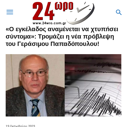
«Ο εγκέλαδoς αναμένεται να χτυπńσει
σύντομα»: Τpoμάζει η νέα πρóβλεψη
του Γεράσιμου Παπαδόπουλου!
19 Οκτωβρίου 2023