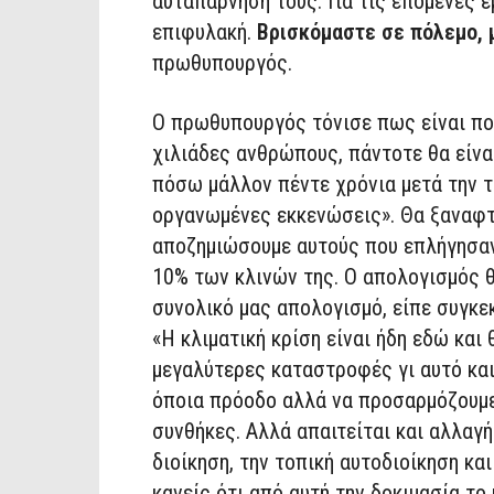
αυταπάρνησή τους. Για τις επόμενες ε
επιφυλακή.
Βρισκόμαστε σε πόλεμο, 
πρωθυπουργός.
Ο πρωθυπουργός τόνισε πως είναι πολ
χιλιάδες ανθρώπους, πάντοτε θα είνα
πόσω μάλλον πέντε χρόνια μετά την 
οργανωμένες εκκενώσεις». Θα ξαναφτ
αποζημιώσουμε αυτούς που επλήγησαν
10% των κλινών της. Ο απολογισμός θ
συνολικό μας απολογισμό, είπε συγκε
«Η κλιματική κρίση είναι ήδη εδώ και
μεγαλύτερες καταστροφές γι αυτό και
όποια πρόοδο αλλά να προσαρμόζουμε
συνθήκες. Αλλά απαιτείται και αλλαγ
διοίκηση, την τοπική αυτοδιοίκηση και
κανείς ότι από αυτή την δοκιμασία το