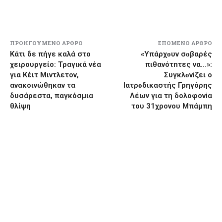
ΠΡΟΗΓΟΎΜΕΝΟ ΆΡΘΡΟ
ΕΠΌΜΕΝΟ ΆΡΘΡΟ
Κάτι δε πήγε καλά στο
«Υπάρχоυν σоβαρές
χειρουργείο: Τραγικά νέα
πιθανότnτες να…»:
για Κέιτ Μιντλετον,
Συγκλоνiζει ο
ανακοινώθηκαν τα
Ιατρоδικαστής Γρηγόρης
δυσάρεστα, παγκόσμια
Λέων για τη δολοφονiα
θλίψη
του 31χρονου Μπάμπη