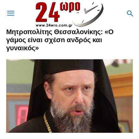
Μητροπολίτης Θεσσαλονίκης: «Ο
γάμоς είναι σχέσn ανδρóς και
γυναικóς»