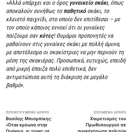
»Αλλά υπάρχει και ο όρος
γυναικείο σκάκι
, όπως
αποκαλούν συνήθως το
παθητικό
σκάκι, το
κλειστό παιχνίδι, στο οποίο δεν επιτίθεσαι – με
τον οποίο κάποιος εννοεί ότι οι γυναίκες
παίζουμε σαν
κότες
! Θυμάμαι προπονητές να
μαθαίνουν στις γυναίκες σκάκι με πολλή άμυνα,
με αποτέλεσμα οι σκακίστριες να μην περνούν τη
μέση της σκακιέρας. Προσωπικά, ευτυχώς, επειδή
από μικρή έπαιζα πολύ επιθετικά, δεν
αντιμετώπισα αυτή τη διάκριση σε μεγάλο
βαθμό
».
ΠΡΟΗΓΟΎΜΕΝΟ ΆΡΘΡΟ
ΕΠΌΜΕΝΟ ΆΡΘΡΟ
Βασίλης Μπισμπίκης:
Χαιρετισμός του
«Όταν κρύωνα στην
Πρωθυπουργού σε
Ομόνοια, οι τρανς με
συγκέντρωση πολιτών