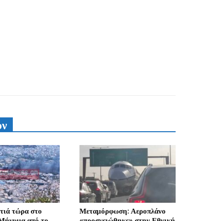
υν
τιά τώρα στο
Μεταμόρφωση: Αεροπλάνο
 Μήνυμα από το
«προσγειώθηκε» στην Εθνική