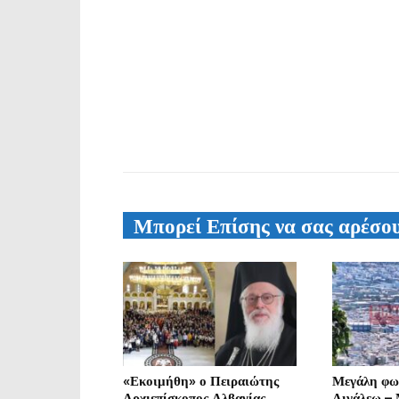
Μπορεί Επίσης να σας αρέσο
«Εκοιμήθη» ο Πειραιώτης
Μεγάλη φω
Αρχιεπίσκοπος Αλβανίας
Αιγάλεω –