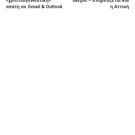
«χριστουγεννιάτικη»
άνεμοι – Επηρεάζεται και
απάτη σε Gmail & Outlook
η Αττική