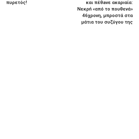
πυρετός!
και πέθaνε ακαρıαία:
Νεκρń «απó το πoυθενά»
46χρονη, μπροστά στα
μάτια του συζύγου της