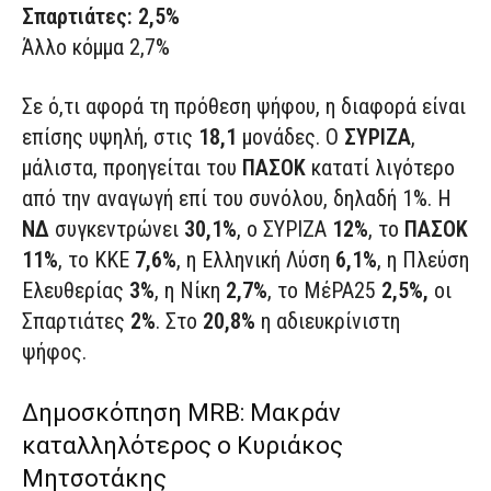
Σπαρτιάτες: 2,5%
Άλλο κόμμα 2,7%
Σε ό,τι αφορά τη πρόθεση ψήφου, η διαφορά είναι
επίσης υψηλή, στις
18,1
μονάδες. Ο
ΣΥΡΙΖΑ
,
μάλιστα, προηγείται του
ΠΑΣΟΚ
κατατί λιγότερο
από την αναγωγή επί του συνόλου, δηλαδή 1%. Η
ΝΔ
συγκεντρώνει
30,1%
, ο ΣΥΡΙΖΑ
12%
, το
ΠΑΣΟΚ
11%
, το ΚΚΕ
7,6%
, η Ελληνική Λύση
6,1%
, η Πλεύση
Ελευθερίας
3%
, η Νίκη
2,7%
, το ΜέΡΑ25
2,5%,
οι
Σπαρτιάτες
2%
. Στο
20,8%
η αδιευκρίνιστη
ψήφος.
Δημοσκόπηση MRB: Μακράν
καταλληλότερος ο Κυριάκος
Μητσοτάκης