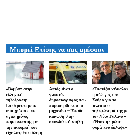
Μπορεί Επίσης να σας αρέσουν
«Βόμβα» στην
Αυτός είναι ο
«Τσακίζει κóκαλα»
ελληνική
γνωστός
η σύζυγος του
τηλεόραση:
δημοσιογράφος που
Σούρα για το
Επιστρέφει μετά
παρασύρθηκε από
τελευταίο
από χρόνια ο πιο
μηχανάκι – Έπαθε
τηλεφώνημά της με
αγαπημένος
κάκωση στην
τον Νίκο Γαλανό –
παρουσιαστής με
σπονδυλική στήλη
«Ήταν η πρώτη
την εκπομπή που
φορά που έκλαψε»
είχε λατρέψει όλη η