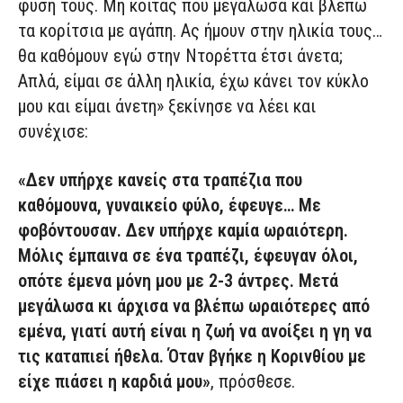
φύση τους. Μη κοιτάς που μεγάλωσα και βλέπω
τα κορίτσια με αγάπη. Ας ήμουν στην ηλικία τους…
θα καθόμουν εγώ στην Ντορέττα έτσι άνετα;
Απλά, είμαι σε άλλη ηλικία, έχω κάνει τον κύκλο
μου και είμαι άνετη» ξεκίνησε να λέει και
συνέχισε:
«Δεν υπήρχε κανείς στα τραπέζια που
καθόμουνα, γυναικείο φύλο, έφευγε… Mε
φοβόντουσαν. Δεν υπήρχε καμία ωραιότερη.
Μόλις έμπαινα σε ένα τραπέζι, έφευγαν όλοι,
οπότε έμενα μόνη μου με 2-3 άντρες. Μετά
μεγάλωσα κι άρχισα να βλέπω ωραιότερες από
εμένα, γιατί αυτή είναι η ζωή να ανοίξει η γη να
τις καταπιεί ήθελα. Όταν βγήκε η Κορινθίου με
είχε πιάσει η καρδιά μου»
, πρόσθεσε.