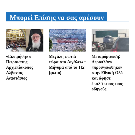
Μπορεί Επίσης να σας αρέσουν
«Εκοιμήθη» ο
Μεγάλη φωτιά
Μεταμόρφωση:
Πειραιώτης
τώρα στο Αιγάλεω –
Αεροπλάνο
Αρχιεπίσκοπος
Μήνυμα από το 112
«προσγειώθηκε»
Αλβανίας
(φωτο)
στην Εθνική Οδό
Αναστάσιος
και άφησε
έκπλnκτους τους
οδηγούς