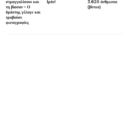
στραγγαλίσουν και
Ιράν!
3.820 άνθρωποι
τη βίασαν – Ο
(βίντεο)
δράστης γέλαγε και
τραβούσε
φωτογραφίες