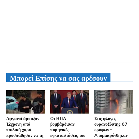
Μπορεί Επίσης να σας αρέσουν
Αφγανοί άρπαξαν
Οι ΗΠΑ
Στις φλόγες
12χρονη από
βομβάρδισαν
ουρανοξύστης 67
παιδική χαρά,
πυρηνικές
ορόφων –
προσπάθησαν να τη
εγκαταστάσεις του
Aπομακρύνθηκαν