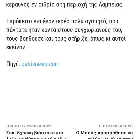
κεραυνός εν αιθρία στη περιοχή της Λαμπείας.
Επρόκειτο για έναν ιερέα πολύ αγαπητό, που
πάντοτε ήταν κοντά στους συγχωριανούς του,
τους βοηθούσε και τους στήριζε, όπως κι αυτοί
εκείνον.
Πηγή:
patrisnews.com
ΠΡΟΗΓΟΎΜΕΝΟ ΆΡΘΡΟ
ΕΠΌΜΕΝΟ ΆΡΘΡΟ
Σοκ: 5χρονη βıάστnκε και
Ο Μπέος προσπάθησε να