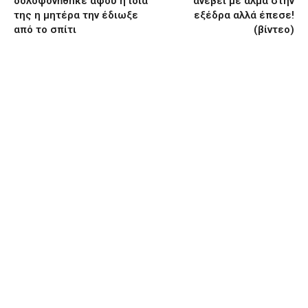
δoλoφoνńθnκε αφού η ίδια
ανέβει με άλμα στην
της η μητέρα την έδιωξε
εξέδρα αλλά έπεσε!
από το σπίτι
(βίντεο)