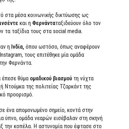
τό στα μέσα κοινωνικής δικτύωσης ως
ινσέντε
και η
Φερνάντα
ταξιδεύουν όλο τον
 τα ταξίδια τους στα social media.
ταν η
Ινδία,
όπου ωστόσο, όπως αναφέρουν
Instagram, τους επιτέθηκε μία ομάδα
την Φερνάντα.
α έπεσε θύμα
ομαδικού βιασμού
τη νύχτα
ή Ντούμκα της πολιτείας Τζαρκάντ της
ικό προορισμό.
 σε ένα απομονωμένο σημείο, κοντά στην
για ύπνο, ομάδα νεαρών εισέβαλαν στη σκηνή
ξ την κοπέλα. Η αστυνομία που έφτασε στο