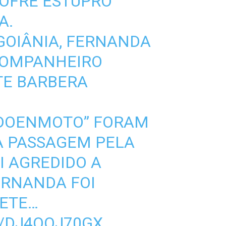
SOFRE ESTUPRO
A.
 GOIÂNIA, FERNANDA
 COMPANHEIRO
TE BARBERA
DOENMOTO” FORAM
A PASSAGEM PELA
OI AGREDIDO A
ERNANDA FOI
SETE…
M/DJ4QQJ70GX