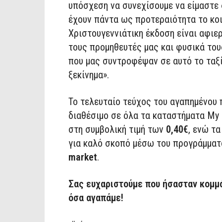
υπόσχεση να συνεχίσουμε να είμαστε 
έχουν πάντα ως προτεραιότητα το κοι
Χριστουγεννιάτικη έκδοση είναι αφι
τους προμηθευτές μας
και φυσικ
ά
του
που μας συντροφέψα
ν
σε αυτό το ταξί
ξεκίνημα
».
Τ
ο τελευταίο τεύχος του αγαπημένου
διαθέσιμο
σε όλα τα καταστήματα My 
στη συμβολική τιμή των
0,40€
,
ενώ
τα
για καλό σκοπό μέσω του προγράμματ
market
.
Σας ευχαριστούμε που ήσασταν κομμάτ
όσα αγαπάμε!