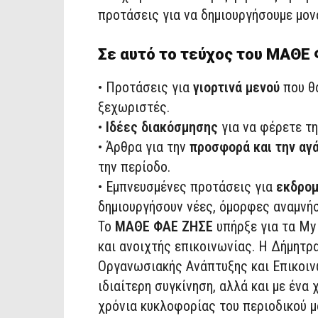
προτάσεις για να δημιουργήσ
ουμε
μον
Σε αυτό το
τεύχος του ΜΑΘΕ
•
Προτάσεις για
γιορτινά μενού
που θ
ξεχωριστές.
•
Ιδέες διακόσμησης
για να φέρετε τη
•
Άρθρα για την
προσφορά και την αγ
την περίοδο.
•
Εμπνευσμένες προτάσεις για
εκδρομ
δημιουργήσουν νέες, όμορφες αναμνήσ
Το
ΜΑΘΕ ΦΑΕ ΖΗΣΕ
υπήρξε για
τα
My
και
ανοιχτής επικοινωνίας
.
Η Δήμητρα
Οργανωσιακής Ανάπτυξης και Επικοιν
ιδιαίτερη συγκίνηση, αλλά και με ένα
χρόνια κυκλοφορίας του
περιοδικού μ