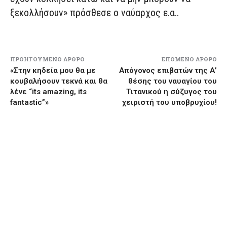
ξεκολλήσουν» πρόσθεσε ο ναύαρχος ε.α..
ΠΡΟΗΓΟΎΜΕΝΟ ΆΡΘΡΟ
ΕΠΌΜΕΝΟ ΆΡΘΡΟ
«Στην κηδεία μου θα με
Απόγονος επιβατών της Α’
κουβαλήσουν τεκνά και θα
θέσης του ναυαγίου του
λένε “its amazing, its
Τιτανικού η σύζυγος του
fantastic”»
χειριστή του υποβρυχίου!