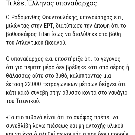
Τι λέει Έλληνας υποναύαρχος
Ο Ραδαμάνθης Φουντουλάκης, υποναύαρχος ε.α.,
μιλώντας στην ΕΡΤ, διατύπωσε την άποψη ότι το
βαθυσκάφος Titan ίσως να διαλύθηκε στα βάθη
του Ατλαντικού Ωκεανού.
Ο υποναύαρχος ε.α. υποστήριξε ότι το γεγονός
ότι για πέμπτη μέρα δεν βρέθηκε κάτι από αέρος ή
θάλασσας ούτε στο βυθό, καλύπτοντας μια
έκταση 22.000 τετραγωνικών μέτρων δείχνει ότι
κάτι κακό συνέβη στην άβυσσο κοντά στο ναυάγιο
του Τιτανικού.
«Το πιο πιθανό είναι ότι το σκάφος πρέπει να
συνεθλίβη λόγω πιέσεως και μη αντοχής υλικού
και να έχει διαλυθεί σε κομμάτια που δεν μπορούν