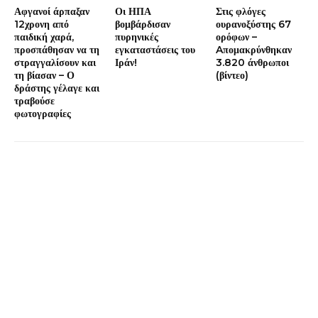
Αφγανοί άρπαξαν
Οι ΗΠΑ
Στις φλόγες
12χρονη από
βομβάρδισαν
ουρανοξύστης 67
παιδική χαρά,
πυρηνικές
ορόφων –
προσπάθησαν να τη
εγκαταστάσεις του
Aπομακρύνθηκαν
στραγγαλίσουν και
Ιράν!
3.820 άνθρωποι
τη βίασαν – Ο
(βίντεο)
δράστης γέλαγε και
τραβούσε
φωτογραφίες