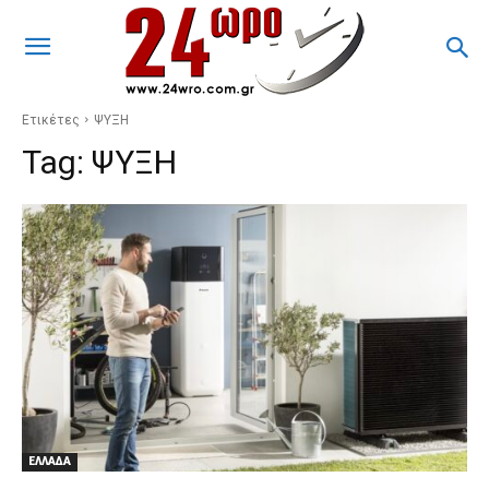
Ετικέτες
ΨΥΞΗ
Tag:
ΨΥΞΗ
ΕΛΛΑΔΑ