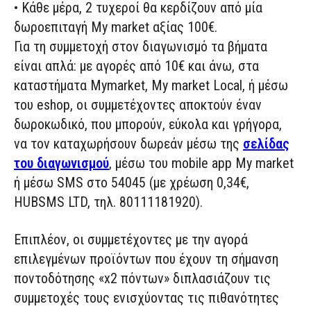
•
Κάθε μέρα, 2 τυχεροί θα κερδίζουν
από
μία
δωροεπιταγή
My
market
αξίας 100€.
Για τη συμμετοχή στον διαγωνισμό τα βήματα
είναι απλά:
με
αγορές
από 10€ και άνω
,
στα
καταστήματα
My
market
,
My
market
Local
,
ή
μέσω
του
eshop
,
οι συμμετέχοντες αποκτούν έναν
δωροκωδικό, που μπορούν, εύκολα και γρήγορα,
να τον καταχωρήσουν δωρεάν μέσω της
σελίδας
του διαγωνισμού
, μέσω του
mobile
app
My
market
ή μέσω
SMS
στο 54045 (με χρέωση 0,34€
,
HUBSMS
LTD
,
τηλ
. 80111181920
).
Επιπλέον,
οι συμμετέχοντες
με την αγορά
επιλεγμένων προϊόντων
που έχουν τη σήμανση
ποντοδότησης «
x
2
πόντων»
διπλασιάζουν
τις
συμμετοχές
τους
ενισχύοντας
τις πιθανότητες