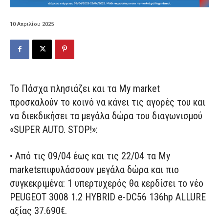
10 Απριλίου 2025
Το
Πάσχα
πλησιάζει και τα
My
market
προσκαλούν το κοινό να κάν
ει
τις αγορές του και
να διεκδικήσ
ει
τα μεγάλα δώρα του διαγωνισμού
«
SUPER
AUTO
.
STOP
!
»:
•
Από τις 0
9
/
04 έως και τις 22
/
04 τα
My
market
επιφυλάσσουν
μεγάλ
α δώρα και πιο
συγκεκριμένα:
1 υπερτυχερός θα κερδίσει το
νέο
PEUGEOT 3008 1.2 HYBRID e-DC56 136hp ALLURE
αξίας 37.690€.