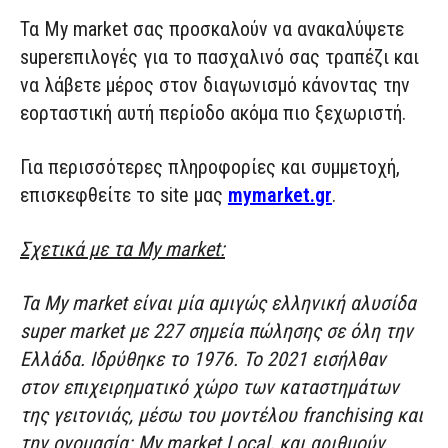
Τα My market σας προσκαλούν
να ανακαλύψετε
super
επιλογές για το πασχαλινό
σας
τραπέζι και
να λάβετε μέρος στον διαγωνισμό
κάνοντας
την
εορταστική
αυτή
περίοδο ακόμα πιο ξεχωριστή.
Για περισσότερες πληροφορίες και συμμετοχή,
επισκεφθείτε τ
ο
site
μας
mymarket
.
gr
.
Σχετικά με τα My market:
Τα My market είναι μία αμιγώς ελληνική αλυσίδα
super market με 2
27
σημεία πώλησης σε όλη την
Ελλάδα. Ιδρύθηκε το 1976. Το 2021 εισήλθαν
στον επιχειρηματικό χώρο των καταστημάτων
της γειτονιάς, μέσω του μοντέλου franchising και
την ονομασία: My market Local
, και αριθμούν