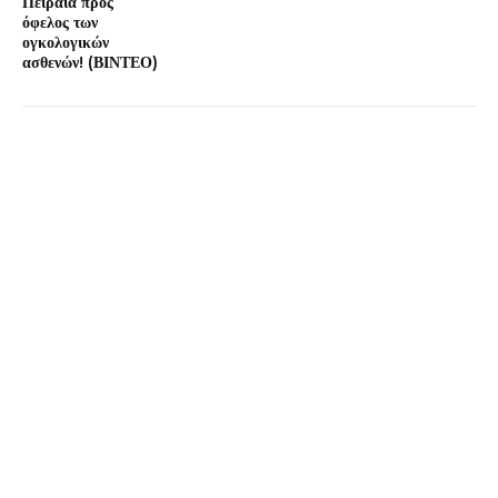
Πειραιά προς
όφελος των
ογκολογικών
ασθενών! (ΒΙΝΤΕΟ)