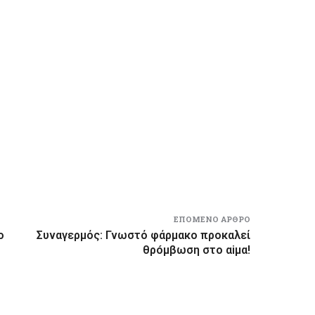
ΕΠΌΜΕΝΟ ΆΡΘΡΟ
ο
Συναγερμός: Γνωστό φάρμακο προκαλεί
θρóμβωση στο αiμα!