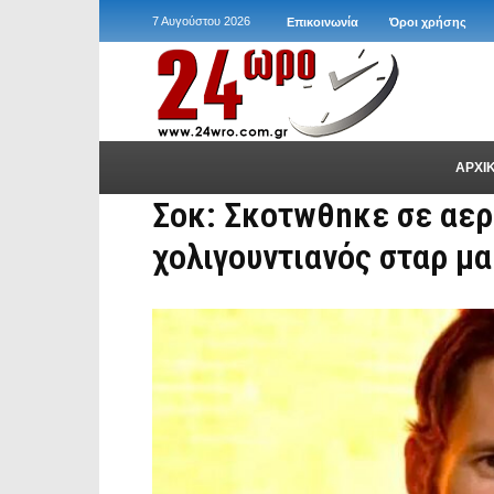
7 Αυγούστου 2026
Επικοινωνία
Όροι χρήσης
ΑΡΧΙ
Σοκ: Σκοτwθnκε σε αε
χολιγουντιανός σταρ μαζ