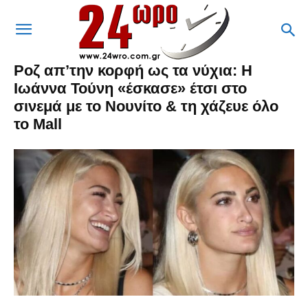
Ροζ απ’την κορφή ως τα νύχια: Η
Ιωάννα Τούνη «έσκασε» έτσι στο
σινεμά με το Νουνίτο & τη χάζευε όλο
το Mall