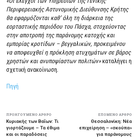
«Οι έλεγχοι των Υπηρεσιών της Γενικής
Περιφερειακής Αστυνομικής Διεύθυνσης Κρήτης
θα εφαρμόζονται καθ’ όλη τη διάρκεια της
εορταστικής περιόδου του Πάσχα, στοχεύοντας
στην αποτροπή της παράνομης κατοχής και
εμπορίας κροτίδων – βεγγαλικών, προκειμένου
να αποφευχθεί η πρόκληση ατυχημάτων σε βάρος
χρηστών και ανυποψίαστων πολιτών»
καταλήγει η
σχετική ανακοίνωση.
Πηγή
ΠΡΟΗΓΟΎΜΕΝΟ ΆΡΘΡΟ
ΕΠΌΜΕΝΟ ΆΡΘΡΟ
Κυριακής των Βαΐων: Τι
Θεσσαλονίκη: Νέα
γιορτάζουμε – Τα έθιμα
επιχείρηση – «σκούπα»
και οι παραδόσεις
για παράνομους