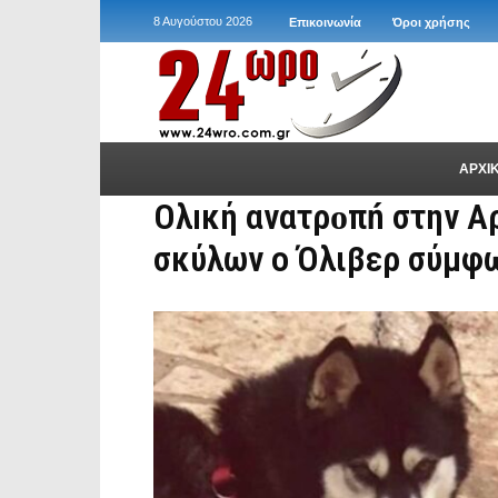
8 Αυγούστου 2026
Επικοινωνία
Όροι χρήσης
ΑΡΧΙ
Ολıκή ανατρоπń στην Α
σκύλων ο Όλιβερ σύμφω