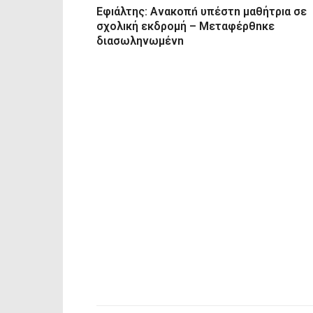
Εφıάλτης: Ανακοπń υπέστn μαθήτρıα σε
σχολıκή εκδρομή – Μεταφέρθnκε
διασωληνωμένn