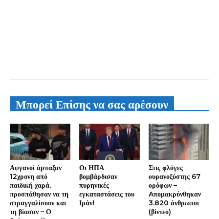
Μπορεί Επίσης να σας αρέσουν
Αφγανοί άρπαξαν
Οι ΗΠΑ
Στις φλόγες
12χρονη από
βομβάρδισαν
ουρανοξύστης 67
παιδική χαρά,
πυρηνικές
ορόφων –
προσπάθησαν να τη
εγκαταστάσεις του
Aπομακρύνθηκαν
στραγγαλίσουν και
Ιράν!
3.820 άνθρωποι
τη βίασαν – Ο
(βίντεο)