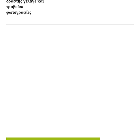
δράστης γέλαγε και
τραβούσε
φωτογραφίες