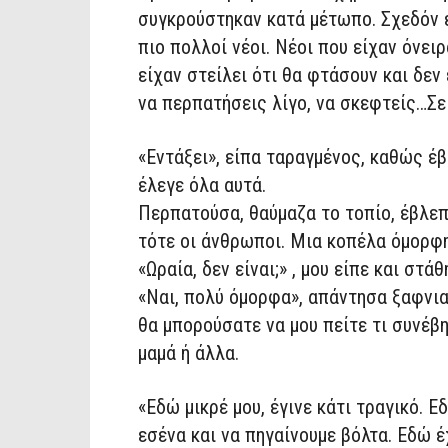
συγκρούστηκαν κατά μέτωπο. Σχεδόν 
πιο πολλοί νέοι. Νέοι που είχαν όνειρ
είχαν στείλει ότι θα φτάσουν και δε
να περπατήσεις λίγο, να σκεφτείς…Σε 
«Εντάξει», είπα ταραγμένος, καθώς έ
έλεγε όλα αυτά.
Περπατούσα, θαύμαζα το τοπίο, έβλε
τότε οι άνθρωποι. Μια κοπέλα όμορφη
«Ωραία, δεν είναι;» , μου είπε και στά
«Ναι, πολύ όμορφα», απάντησα ξαφνι
θα μπορούσατε να μου πείτε τι συνέβη
μαμά ή άλλα.
«Εδώ μικρέ μου, έγινε κάτι τραγικό. 
εσένα και να πηγαίνουμε βόλτα. Εδώ 