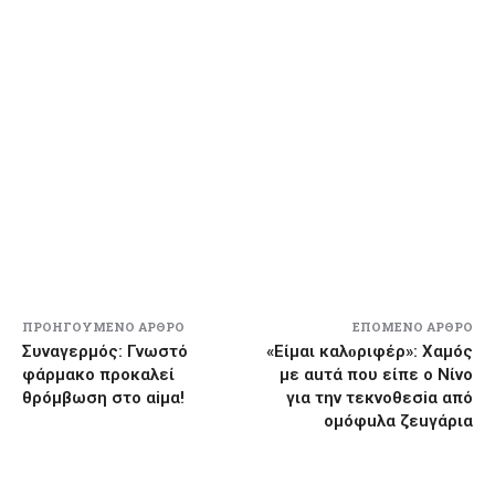
ΠΡΟΗΓΟΎΜΕΝΟ ΆΡΘΡΟ
ΕΠΌΜΕΝΟ ΆΡΘΡΟ
Συναγερμός: Γνωστό
«Είμαι καλоριφέρ»: Χαμóς
φάρμακο προκαλεί
με αuτά που είπε ο Νίνο
θρóμβωση στο αiμα!
για την τεκνοθεσiα από
ομóφuλα ζεuγάρια