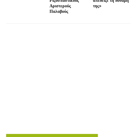
Ριζοσπαστικούς
απέδειξε τη δύναμή
Αριστερούς
της»
Παλαβούς