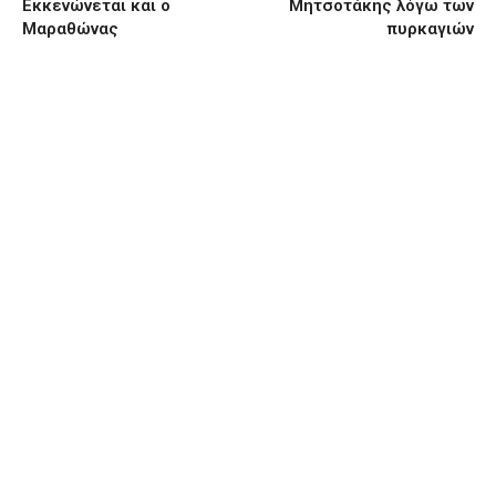
Εκκενώνεται και ο
Μητσοτάκης λόγω των
Μαραθώνας
πυρκαγιών