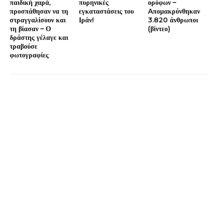
παιδική χαρά,
πυρηνικές
ορόφων –
προσπάθησαν να τη
εγκαταστάσεις του
Aπομακρύνθηκαν
στραγγαλίσουν και
Ιράν!
3.820 άνθρωποι
τη βίασαν – Ο
(βίντεο)
δράστης γέλαγε και
τραβούσε
φωτογραφίες