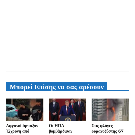
Μπορεί Επίσης να σας αρέσουν
Αφγανοί άρπαξαν
Οι ΗΠΑ
Στις φλόγες
12χρονη από
βομβάρδισαν
ουρανοξύστης 67