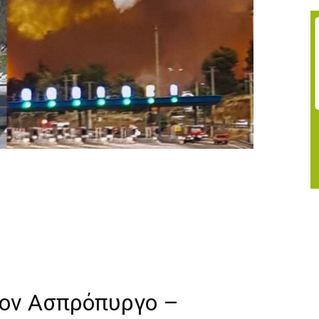
τον Ασπρόπυργο –