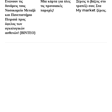
Ενώνουν τις
Μία κάρτα για όλες
Ξέρεις τι βάζεις στο
δυνάμεις τους
τις προνοιακές
τραπέζι σου; Στα
Νοσοκομείο Μεταξά
παροχές!
My market ξέρεις.
και Πανεπιστήμιο
Πειραιά προς
όφελος των
ογκολογικών
ασθενών! (ΒΙΝΤΕΟ)