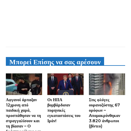
Μπορεί Επίσης να σας αρέσουν
Αφγανοί άρπαξαν
Οι ΗΠΑ
Στις φλόγες
12χρονη από
βομβάρδισαν
ουρανοξύστης 67
παιδική χαρά,
πυρηνικές
ορόφων –
προσπάθησαν να τη
εγκαταστάσεις του
Aπομακρύνθηκαν
στραγγαλίσουν και
Ιράν!
3.820 άνθρωποι
τη βίασαν – Ο
(βίντεο)