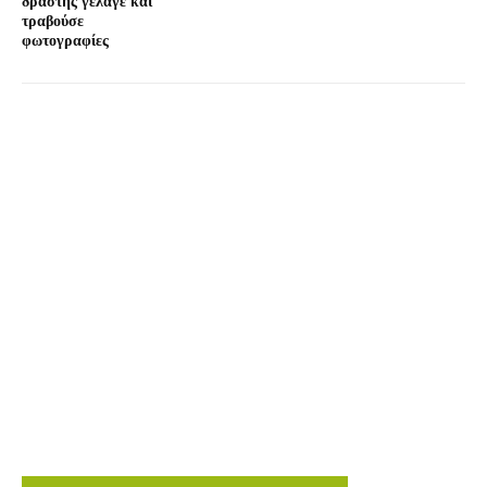
δράστης γέλαγε και
τραβούσε
φωτογραφίες