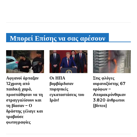
Μπορεί Επίσης να σας αρέσουν
Αφγανοί άρπαξαν
Οι ΗΠΑ
Στις φλόγες
12χρονη από
βομβάρδισαν
ουρανοξύστης 67
παιδική χαρά,
πυρηνικές
ορόφων –
προσπάθησαν να τη
εγκαταστάσεις του
Aπομακρύνθηκαν
στραγγαλίσουν και
Ιράν!
3.820 άνθρωποι
τη βίασαν – Ο
(βίντεο)
δράστης γέλαγε και
τραβούσε
φωτογραφίες